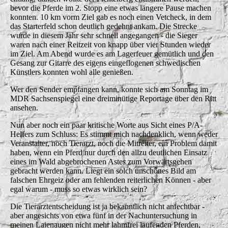
bevor die Pferde im 2. Stopp eine etwas längere Pause machen
konnten. 10 km vorm Ziel gab es noch einen Vetcheck, in dem
das Starterfeld schon deutlich gedehnt ankam. Die Strecke
wurde in diesem Jahr sehr schnell angegangen - die Sieger
waren nach einer Reitzeit von knapp über vier Stunden wieder
im Ziel. Am Abend wurde es am Lagerfeuer gemütlich und den
Gesang zur Gitarre des eigens eingeflogenen schwedischen
Künstlers konnten wohl alle genießen.
Wer den Sender empfangen kann, konnte sich am Sonntag im
MDR Sachsenspiegel eine dreiminütige Reportage über den Ritt
ansehen.
Nun aber noch ein paar kritische Worte aus Sicht eines P/A-
Helfers zum Schluss: Es stimmt mich nachdenklich, wenn weder
Veranstalter, noch Tierarzt, noch die Mitreiter, ein Problem damit
haben, wenn ein Pferd nur durch den allzu deutlichen Einsatz
eines im Wald abgebrochenen Astes zum Vorwärtsgehen
gebracht werden kann. Liegt ein solch unschönes Bild am
falschen Ehrgeiz oder am fehlenden reiterlichen Können - aber
egal warum - muss so etwas wirklich sein?
Die Tierarztentscheidung ist ja bekanntlich nicht anfechtbar -
aber angesichts von etwa fünf in der Nachuntersuchung in
meinen Laienaugen nicht mehr lahmfrei laufenden Pferden,