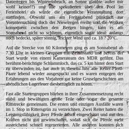
Dauerregen bis Wintereinbruch, an Sonne glaubte außer mir
wohl keiner!?) und alle spekulierten über den Pool im
Ferienhotel als würde die eigentliche Veranstaltung dort
stattfinden. Obwohl uns am Freitagabend pünktlich zur
Voruntersuchung doch der Nieselregen ereilte und die Wolken
konsequent zwischen den Bergen hingen, kam es am
Sonnabend nicht so schlimm, eigentlich sogar ideal: anfangs
noch bedeckt, später sonnig, leichter Wind und ca. 18 ? 20°C.
Auf die Strecke von 60 Kilometern ging es am Sonnabend ab
7.30 Uhr in kleinen Gruppen mit Zeitabstand und bereits der
Start wurde von einem Kamerateam des MDR gefilmt. Das
berühmt-berüchtigte Schlammloch, das ca. 5 km hinter dem Start
zu überwinden ist, hat auch in diesem Jahr alle Reiter-Pferd-
Paare lebend wieder ausgespuckt und es waren entgegen der
Erfahrungen aus den Vorjahren gar keine Gruselgeschichten am
abendlichen Lagerfeuer diesbezüglich zu hören.
Fast alle Startergruppen blieben in ihrer Zusammensetzung recht
stabil und bewältigten große Teile oder sogar die gesamte
Rittstrecke gemeinsam. Die ersten und einzigen Ausfälle waren
im 1. Stop in Rittersgrün zu verzeichnen. Zwei Reiter hatten die
Leistungsfähigkeit ihrer Pferde falsch eingeschätzt und mit den
Kräften nicht gut gewirtschaftet, sodaß sich die Pferde nicht
ausreichend schnell regenerierten. Alle anderen konnten sich