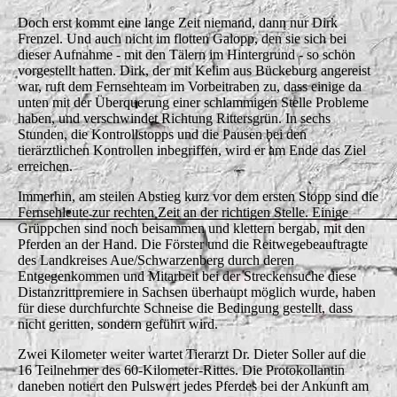
Doch erst kommt eine lange Zeit niemand, dann nur Dirk
Frenzel. Und auch nicht im flotten Galopp, den sie sich bei
dieser Aufnahme - mit den Tälern im Hintergrund - so schön
vorgestellt hatten. Dirk, der mit Kelim aus Bückeburg angereist
war, ruft dem Fernsehteam im Vorbeitraben zu, dass einige da
unten mit der Überquerung einer schlammigen Stelle Probleme
haben, und verschwindet Richtung Rittersgrün. In sechs
Stunden, die Kontrollstopps und die Pausen bei den
tierärztlichen Kontrollen inbegriffen, wird er am Ende das Ziel
erreichen.
Immerhin, am steilen Abstieg kurz vor dem ersten Stopp sind die
Fernsehleute zur rechten Zeit an der richtigen Stelle. Einige
Grüppchen sind noch beisammen und klettern bergab, mit den
Pferden an der Hand. Die Förster und die Reitwegebeauftragte
des Landkreises Aue/Schwarzenberg durch deren
Entgegenkommen und Mitarbeit bei der Streckensuche diese
Distanzrittpremiere in Sachsen überhaupt möglich wurde, haben
für diese durchfurchte Schneise die Bedingung gestellt, dass
nicht geritten, sondern geführt wird.
Zwei Kilometer weiter wartet Tierarzt Dr. Dieter Soller auf die
16 Teilnehmer des 60-Kilometer-Rittes. Die Protokollantin
daneben notiert den Pulswert jedes Pferdes bei der Ankunft am