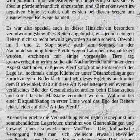
wurden Rand- und Mittelstreifen mit abgedeckt, sodaß sie als
absolut pferdeunfreundlich einzustufen sind. Bemerkenswert im
negativen Sinne ist dabei, daß es sich bei diesen Wegen um
ausgewiesene Reitwege handelt!
Es war also speziell auch in dieser Hinsicht ein besonders
verantwortungsbewußtes Reiten angebracht, was jedoch einigen
Reitern nicht so recht bewußt geworden zu sein scheint. Obwohl
im 1. und 2. Stop sowie auch am Sonntag in der
Nachuntersuchung keine Pferde wegen Lahmheit disqualifiziert
wurden, erschienen mir einige vorgestellte Tiere arg
grenzwertig. Immerhin sollte die Nachuntersuchung unter dem
Aspekt stattfinden, daß jedes Pferd sofort ohne Probleme in der
Lage ist, nochmals einige Kilometer unter Distanzbedingungen
zurückzulegen. Bedenklich fand ich dieses Ergebnis auch unter
dem Blickwinkel, daß auf diese Art Neueinsteigern ein eventuell
verfälschtes Bild der Gesundheitskontrollen beim Distanzreiten
und somit falsche Maßstäbe vermittelt werden. Während bei
einer Disqualifikation in erster Linie wohl das Ego des Reiters
leidet, leidet auf diese Art das Pferd!!!
Ansonsten erlebte die Veranstaltung einen netten Höhepunkt am
sonnabendlichen Lagerfeuer, umrahmt von Gitarrenklängen und
Gesang eines schwedischen Musikers. Die kulinarische
Versorgung hätte man sich vielleicht etwas liebevoller
gewünscht, aber Uta und Jürgen erlebten ihren Hof ja zum