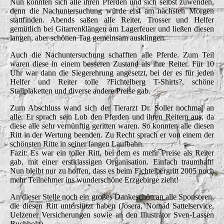
Nun konnten sich alle ihren Pferden und sich selbst zuwenden,
denn die Nachuntersuchung würde erst am nächsten Morgen
stattfinden. Abends saßen alle Reiter, Trosser und Helfer
gemütlich bei Gitarrenklängen am Lagerfeuer und ließen diesen
langen, aber schönen Tag gemeinsam ausklingen.
Auch die Nachuntersuchung schafften alle Pferde. Zum Teil
waren diese in einem besseren Zustand als ihre Reiter. Für 10
Uhr war dann die Siegerehrung angesetzt, bei der es für jeden
Helfer und Reiter tolle ?Fichtelberg T-Shirts?, schöne
Stallplaketten und diverse andere Preise gab.
Zum Abschluss wand sich der Tierarzt Dr. Soller nochmal an
alle. Er sprach sein Lob den Pferden und ihren Reitern aus, da
diese alle sehr vernünftig geritten waren. So konnten alle diesen
Ritt in der Wertung beenden. Zu Recht sprach er von einem der
schönsten Ritte in seiner langen Laufbahn.
Fazit: Es war ein toller Ritt, bei dem es mehr Preise als Reiter
gab, mit einer erstklassigen Organisation. Einfach traumhaft!
Nun bleibt nur zu hoffen, dass es beim Fichtelbergritt 2005 noch
mehr Teilnehmer ins wunderschöne Erzgebirge zieht!
An dieser Stelle noch ein großes Dankeschön an alle Sponsoren,
die diesen Ritt unterstützt haben (Josera, Nomad Sattelservice,
Uelzener Versicherungen sowie an den Illustrator Sven-Lassen
Buchholz).