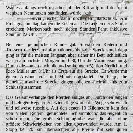
War es anfangs noch unsicher, ob der Ritt aufgrund der recht
wenigen Nennungen stattfinden würde, gab
Silvia Fischer dann doch den Startschuss. Am
Freitagnachmittag kamen die Ersten an. Die Letzten der 8 Starter
erreichten Markersbach nach sieben Stunden Fahrt inklusive
Stau um 22 Uhr.
Bei einer gemütlichen Runde gab Silvia den Reitern und
Trossern die letzten Informationen über die Strecke und dann
ging es für die meisten langsam aber sicher ins Bett, schließlich
war ja am nächsten Morgen um 6.30 Uhr die Voruntersuchung.
Durch die kamen auch alle und so konnten Marion Nerlich und
Rico Müller um 8 Uhr als Erste auf die Strecke. Es wurde mit
einem Abstand von fünf Minuten gestartet. Die Paare, die
gemeinsam auf die Strecke gingen, blieben auch alle bis zum
Schluss zusammen.
Das Geläuf verlangte den Pferden einiges ab. Durch den langen
und heftigen Regen der letzten Tage waren die Wege sehr weich
und teilweise rutschig. Auf den ersten 10 Kilometern kam das
von vielen Reitern gefürchtete Schlammloch, das eigentlich
schon mehr eine große Schlammgrube war, die aber ohne
größere Schwierigkeiten von allen überwunden wurde. Am 1.
Stopp bei 20 km überraschten alle Pferde mit sehr guten