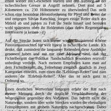
erholt wieder ins Geschehen stürzen und den Aufstieg an der
tschechischen Grenze in Angriff nehmen. Dort sind auf 5
Kilometern ca. 230 Höhenmeter zu überwinden! Das stellt
schon eine besondere Herausforderung für Pferd und Reiter dar
und entgegen Silvias Ratschlag, stiegen einige Reiter doch aus
Mitleid ab und japsten zu Fuß die Steile hinauf und bereuten
wohl spätestens oben ihr Heldentum (aber deren Regeneration
interessierte ja keinen ;-)!)
Auf der Strecke boten sich immer wieder faszinierend schöne
Panoramaaussichten bis weit hinein in tschechische Lande. Ich
denke, daß zumindest die langsamer Reitenden diese Ausblicke
genossen haben und mit mir einer Meinung sind, daß der
Fichtelbergritt das Prädikat ?landschaftlich besonders reizvoll?
unbedingt verdient. Nach meinem Empfinden kann man auf
dem Fichtelbergritt die Teilnehmer ziemlich deutlich in zwei
Kategorien einteilen, zum einen die ?Leistungs-Reiter? und zum
anderen die ?Erlebnis-Reiter?. Aber das ist auch ganz in
Ordnung so.
Einen deutlichen Wertverlust hingegen erfuhr der Ritt nach
meiner Meinung durch die deutliche Verschlechterung der
Wegequalität gegenüber den Vorjahren. Das betrifft nicht die
Naturwege, sondern über weite Strecken wurden die ehemaligen
Feinsplittpisten mit grobem Naturstein nachgeschottert. Dabei