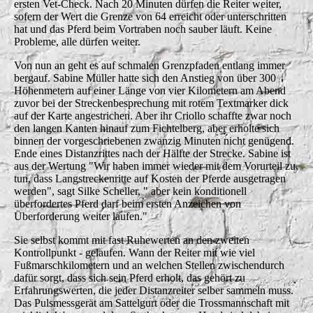
ersten Vet-Check. Nach 20 Minuten dürfen die Reiter weiter,
sofern der Wert die Grenze von 64 erreicht oder unterschritten
hat und das Pferd beim Vortraben noch sauber läuft. Keine
Probleme, alle dürfen weiter.
Von nun an geht es auf schmalen Grenzpfaden entlang immer
bergauf. Sabine Müller hatte sich den Anstieg von über 300
Höhenmetern auf einer Länge von vier Kilometern am Abend
zuvor bei der Streckenbesprechung mit rotem Textmarker dick
auf der Karte angestrichen. Aber ihr Criollo schaffte zwar noch
den langen Kanten hinauf zum Fichtelberg, aber erholte sich
binnen der vorgeschriebenen zwanzig Minuten nicht genügend.
Ende eines Distanzrittes nach der Hälfte der Strecke. Sabine ist
aus der Wertung "Wir haben immer wieder mit dem Vorurteil zu
tun, dass Langstreckenritte auf Kosten der Pferde ausgetragen
werden", sagt Silke Scheller, " aber kein konditionell
überfordertes Pferd darf beim ersten Anzeichen von
Überforderung weiter laufen."
Sie selbst kommt mit fast Ruhewerten an den zweiten
Kontrollpunkt - gelaufen. Wann der Reiter mit wie viel
Fußmarschkilometern und an welchen Stellen zwischendurch
dafür sorgt, dass sich sein Pferd erholt, das gehört zu
Erfahrungswerten, die jeder Distanzreiter selber sammeln muss.
Das Pulsmessgerät am Sattelgurt oder die Trossmannschaft mit