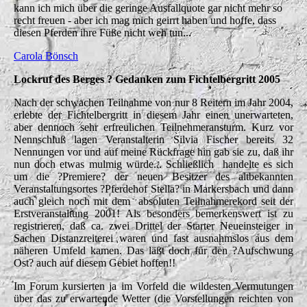
kann ich mich über die geringe Ausfallquote gar nicht mehr so
recht freuen - aber ich mag mich geirrt haben und hoffe, dass
diesen Pferden ihre Füße nicht weh tun...
Carola Bönsch
Lockruf des Berges ? Gedanken zum Fichtelbergritt 2005
Nach der schwachen Teilnahme von nur 8 Reitern im Jahr 2004,
erlebte der Fichtelbergritt in diesem Jahr einen unerwarteten,
aber dennoch sehr erfreulichen Teilnehmeransturm. Kurz vor
Nennschluß lagen Veranstalterin Silvia Fischer bereits 32
Nennungen vor und auf meine Rückfrage hin gab sie zu, daß ihr
nun doch etwas mulmig würde... Schließlich handelte es sich
um die ?Premiere? der neuen Besitzer des altbekannten
Veranstaltungsortes ?Pferdehof Stella? in Markersbach und dann
auch gleich noch mit dem absoluten Teilnahmerekord seit der
Erstveranstaltung 2001! Als besonders bemerkenswert ist zu
registrieren, daß ca. zwei Drittel der Starter Neueinsteiger in
Sachen Distanzreiterei waren und fast ausnahmslos aus dem
näheren Umfeld kamen. Das läßt doch für den ?Aufschwung
Ost? auch auf diesem Gebiet hoffen!!
Im Forum kursierten ja im Vorfeld die wildesten Vermutungen
über das zu erwartende Wetter (die Vorstellungen reichten von