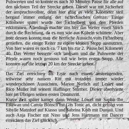
Pulswerten und so konnte es nach 30 Minuten Pause für alle auf
den nächsten Teil der Strecke gehen. Dieser war mit Sicherheit
der anspruchsvollste, denn hier ging es viele Kilometer steil
bergauf immer entlang der tschechischen Grenze. Einige
Kilometer später wurde der Fichtelberg von den Pferden
erklommen. Allerdings machte uns hier das Wetter einen Strich
durch die Rechnung, da es nun wie aus Kübeln schüttete. Aber
trotz dessen konnte man die herrliche Aussicht vom Fichtelberg
genießen, die einige Reiter zu einem kleinen Stopp ausnutzten.
Von hier waren es noch ca. 7 km bis zur 2. Pause bei Kilometer
40. Das Wetter besserte sich langsam und die Pulswerte der
Pferde waren noch genauso toll wie beim ersten Stopp. Alle
konnten auf die letzten 20 km der Strecke gehen.
Das Ziel erreichten als Erste nach einem anstrengenden,
teilweise sehr nassem Ritt mit trotzdem immer wieder
wunderschönen Aussichten, Marion Nerlich auf Lesley und
Rico Müller mit seinem Haflinger Stürmer. Dieser absolvierte
hier im Übrigen seinen ersten Distanzritt.
Kurze Zeit später kamen dann Wenke Löwel mit Saphir Ibn
Estawan und Carola Bönsch mit Gin Tonic an, dicht gefolgt von
Sibylle Matzdorf auf Kiasso und Sabrina Kolb mit Dunjaii. Und
auch Anja Fischer mit Nino und Jens Hartmann mit Dancer
erreichten das Ziel glücklich.