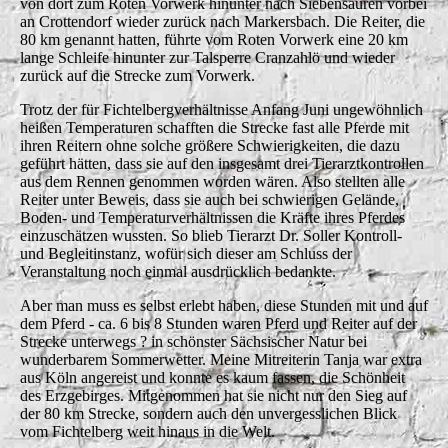
von dort zum Roten Vorwerk hinunter nach Siebensäuren vorbei
an Crottendorf wieder zurück nach Markersbach. Die Reiter, die
80 km genannt hatten, führte vom Roten Vorwerk eine 20 km
lange Schleife hinunter zur Talsperre Cranzahlö und wieder
zurück auf die Strecke zum Vorwerk.
Trotz der für Fichtelbergverhältnisse Anfang Juni ungewöhnlich
heißen Temperaturen schafften die Strecke fast alle Pferde mit
ihren Reitern ohne solche größere Schwierigkeiten, die dazu
geführt hätten, dass sie auf den insgesamt drei Tierarztkontrollen
aus dem Rennen genommen worden wären. Also stellten alle
Reiter unter Beweis, dass sie auch bei schwierigen Gelände,
Boden- und Temperaturverhältnissen die Kräfte ihres Pferdes
einzuschätzen wussten. So blieb Tierarzt Dr. Soller Kontroll-
und Begleitinstanz, wofür sich dieser am Schluss der
Veranstaltung noch einmal ausdrücklich bedankte.
Aber man muss es selbst erlebt haben, diese Stunden mit und auf
dem Pferd - ca. 6 bis 8 Stunden waren Pferd und Reiter auf der
Strecke unterwegs ? in schönster Sächsischer Natur bei
wunderbarem Sommerwetter. Meine Mitreiterin Tanja war extra
aus Köln angereist und konnte es kaum fassen, die Schönheit
des Erzgebirges. Mitgenommen hat sie nicht nur den Sieg auf
der 80 km Strecke, sondern auch den unvergesslichen Blick
vom Fichtelberg weit hinaus in die Welt.