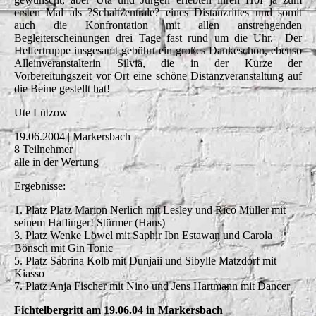
ersten Mal als ?Schaltzentrale? eines Distanzrittes und somit
auch die Konfrontation mit allen anstrengenden
Begleiterscheinungen drei Tage fast rund um die Uhr. Der
Helfertruppe insgesamt gebührt ein großes Dankeschön, ebenso
Alleinveranstalterin Silvia, die in der Kürze der
Vorbereitungszeit vor Ort eine schöne Distanzveranstaltung auf
die Beine gestellt hat!
Ute Lützow
19.06.2004 | Markersbach
8 Teilnehmer
alle in der Wertung
Ergebnisse:
1. Platz Platz Marion Nerlich mit Lesley und Rico Müller mit
seinem Haflinger! Stürmer (Hans)
3. Platz Wenke Löwel mit Saphir Ibn Estawan und Carola
Bönsch mit Gin Tonic
5. Platz Sabrina Kolb mit Dunjaii und Sibylle Matzdorf mit
Kiasso
7. Platz Anja Fischer mit Nino und Jens Hartmann mit Dancer
Fichtelbergritt am 19.06.04 in Markersbach