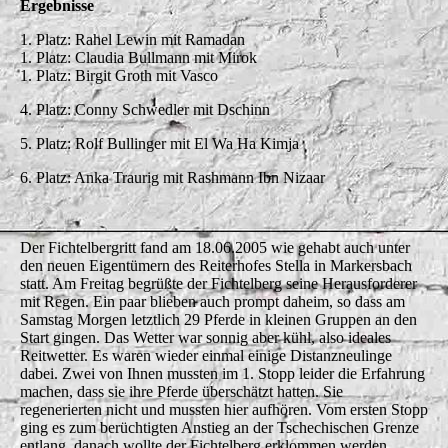
Ergebnisse
1. Platz: Rahel Lewin mit Ramadan
1. Platz: Claudia Bullmann mit Mirok
1. Platz: Birgit Groth mit Vasco
4. Platz: Conny Schwedler mit Dschinn
5. Platz: Rolf Bullinger mit El Wa Ha Kimja
6. Platz: Anka Traurig mit Rashmann Ibn Nizaar
Der Fichtelbergritt fand am 18.06.2005 wie gehabt auch unter
den neuen Eigentümern des Reiterhofes Stella in Markersbach
statt. Am Freitag begrüßte der Fichtelberg seine Herausforderer
mit Regen. Ein paar blieben auch prompt daheim, so dass am
Samstag Morgen letztlich 29 Pferde in kleinen Gruppen an den
Start gingen. Das Wetter war sonnig aber kühl, also ideales
Reitwetter. Es waren wieder einmal einige Distanzneulinge
dabei. Zwei von Ihnen mussten im 1. Stopp leider die Erfahrung
machen, dass sie ihre Pferde überschätzt hatten. Sie
regenerierten nicht und mussten hier aufhören. Vom ersten Stopp
ging es zum berüchtigten Anstieg an der Tschechischen Grenze
entlang, danach wollte der Fichtelberg erklommen werden,