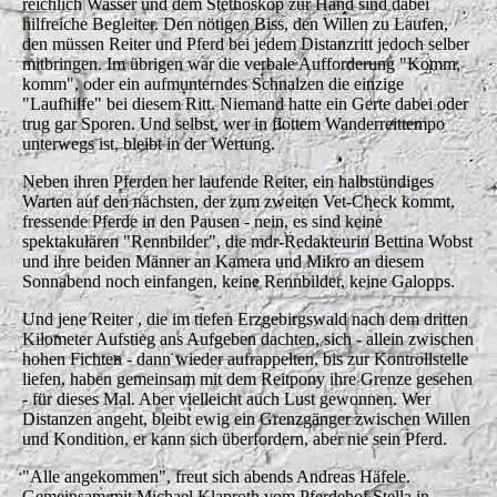
reichlich Wasser und dem Stethoskop zur Hand sind dabei
hilfreiche Begleiter. Den nötigen Biss, den Willen zu Laufen,
den müssen Reiter und Pferd bei jedem Distanzritt jedoch selber
mitbringen. Im übrigen war die verbale Aufforderung "Komm,
komm", oder ein aufmunterndes Schnalzen die einzige
"Laufhilfe" bei diesem Ritt. Niemand hatte ein Gerte dabei oder
trug gar Sporen. Und selbst, wer in flottem Wanderreittempo
unterwegs ist, bleibt in der Wertung.
Neben ihren Pferden her laufende Reiter, ein halbstündiges
Warten auf den nächsten, der zum zweiten Vet-Check kommt,
fressende Pferde in den Pausen - nein, es sind keine
spektakulären "Rennbilder", die mdr-Redakteurin Bettina Wobst
und ihre beiden Männer an Kamera und Mikro an diesem
Sonnabend noch einfangen, keine Rennbilder, keine Galopps.
Und jene Reiter , die im tiefen Erzgebirgswald nach dem dritten
Kilometer Aufstieg ans Aufgeben dachten, sich - allein zwischen
hohen Fichten - dann wieder aufrappelten, bis zur Kontrollstelle
liefen, haben gemeinsam mit dem Reitpony ihre Grenze gesehen
- für dieses Mal. Aber vielleicht auch Lust gewonnen. Wer
Distanzen angeht, bleibt ewig ein Grenzgänger zwischen Willen
und Kondition, er kann sich überfordern, aber nie sein Pferd.
"Alle angekommen", freut sich abends Andreas Häfele.
Gemeinsam mit Michael Klaproth vom Pferdehof Stella in