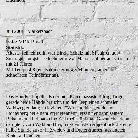
Juli 2001 | Markersbach
Foto:
MDR Biwak
Statistik:
Älteste Teilnehmerin war Birgid Schulz mit 61 Jahren auf
Smaragd, Jüngste Teilnehmerin war Maria Taubner auf Geisha
mit 21 Jahren.
Mit Tempo 4,8 (ein Kilometer in 4,8 Minuten kamen die
schnellsten Teilnehmer an).
Das Handy klingelt, als der mdr-Kameraassistent Jörg Tröger
gerade beide Hände braucht, um den Jeep einen schmalen
Waldweg entlang zu lavieren. "Wir sind hier gerade am
Fichtelberg bei einem Pferderennen", erzählt er dann seinem
Bekannten. Und hat keine Zeit mehr für lange Gespräche, denn
da unten, vom Waldrand her, müssten jeden Augenblick die eine
halbe Stunde zuvor in Zweier- und Dreiergruppen gestarteten
Reiter auftauchen.