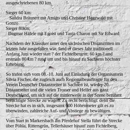
ausgeschriebenen 80 km.
Sieger 60 km:
Sandra Bräunert mit Amigo und Christine Hegewald mit
Gonzo
Sieger 80km:
Dagmar Häfele mit Egoist und Tanja Charon mit Sir Edward
Nachdem der Klassiker unter den sächsischen Distanzritten im
letzten Jahr ausgefallen war, fand er dieses Jahr traditionell
Anfang Juni wieder statt ? der Fichtelbergritt: 60 km ? und
erstmals 80 km ? rund um und bis hinauf zu Sachsens höchster
Erhebung.
So trafen sich vom 08.-10. Juni auf Einladung der Organisatorin
Silvia Fischer, die zugleich auch Regionalbeauftragte für den
Verein Deutscher Distanzreiter in Sachsen ist, wieder 20
Distanzreiter und die vielen Trosser und Helfer aus ganz
Deutschland, um sich auf die mittlerweile in der Szene berühmt
berüchtigte Strecke zu wagen. Zu recht berüchtigt: denn die
Strecke hat es in sich, insgesamt 600 Höhenmeter gilt es zu
überwinden, zahlreiche Auf- und Abstiege zu bewältigen.
Vom Start in Markersbach am Pferdehof Stella führt die Strecke
über Pöhla, Rittersgrün, Tellerhäuser hinauf zum Fichtelberg,