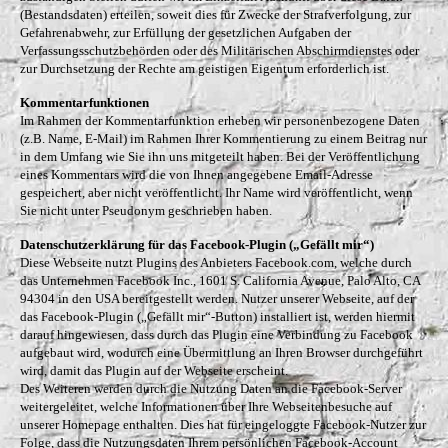
(Bestandsdaten) erteilen, soweit dies für Zwecke der Strafverfolgung, zur
Gefahrenabwehr, zur Erfüllung der gesetzlichen Aufgaben der
Verfassungsschutzbehörden oder des Militärischen Abschirmdienstes oder
zur Durchsetzung der Rechte am geistigen Eigentum erforderlich ist.
Kommentarfunktionen
Im Rahmen der Kommentarfunktion erheben wir personenbezogene Daten
(z.B. Name, E-Mail) im Rahmen Ihrer Kommentierung zu einem Beitrag nur
in dem Umfang wie Sie ihn uns mitgeteilt haben. Bei der Veröffentlichung
eines Kommentars wird die von Ihnen angegebene Email-Adresse
gespeichert, aber nicht veröffentlicht. Ihr Name wird veröffentlicht, wenn
Sie nicht unter Pseudonym geschrieben haben.
Datenschutzerklärung für das Facebook-Plugin („Gefällt mir“)
Diese Webseite nutzt Plugins des Anbieters Facebook.com, welche durch
das Unternehmen Facebook Inc., 1601 S. California Avenue, Palo Alto, CA
94304 in den USA bereitgestellt werden. Nutzer unserer Webseite, auf der
das Facebook-Plugin („Gefällt mir“-Button) installiert ist, werden hiermit
darauf hingewiesen, dass durch das Plugin eine Verbindung zu Facebook
aufgebaut wird, wodurch eine Übermittlung an Ihren Browser durchgeführt
wird, damit das Plugin auf der Webseite erscheint.
Des Weiteren werden durch die Nutzung Daten an die Facebook-Server
weitergeleitet, welche Informationen über Ihre Webseitenbesuche auf
unserer Homepage enthalten. Dies hat für eingeloggte Facebook-Nutzer zur
Folge, dass die Nutzungsdaten Ihrem persönlichen Facebook-Account