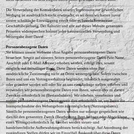
Die Verwendung der Kontaktdaten unseres Impressums zur gewerblichen
Werbung ist ausdrücklich nicht erwünscht, es sei denn wir hatten zuvor
unsere schriftliche Einwilligung erteilt oder es besteht bereits eine
Geschäftsbeziehung. Der Anbieter und alle auf dieser Website genannten
Personen widersprechen hiermit jeder kommerziellen Verwendung und
Weitergabe ihrer Daten.
Personenbezogene Daten
Sie können unsere Webseite ohne Angabe personenbezogener Daten
besuchen. Soweit auf unseren Seiten personenbezogene Daten (wie Name,
Anschrift oder E-Mail Adresse) erhoben werden, erfolgt dies, soweit
möglich, auf freiwilliger Basis. Diese Daten werden ohne Ihre
ausdrückliche Zustimmung nicht an Dritte weitergegeben. Sofern zwischen
Ihnen und uns ein Vertragsverhältnis begründet, inhaltlich ausgestaltet
oder geändert werden soll oder Sie an uns eine Anfrage stellen, erheben und
verwenden wir personenbezogene Daten von Ihnen, soweit dies zu diesen
Zwecken erforderlich ist (Bestandsdaten). Wir erheben, verarbeiten und
nutzen personenbezogene Daten soweit dies erforderlich ist, um Ihnen die
Inanspruchnahme des Webangebots zu ermöglichen (Nutzungsdaten).
Sämtliche personenbezogenen Daten werden nur solange gespeichert wie
dies für den genannten Zweck (Bearbeitung Ihrer Anfrage oder Abwicklung
eines Vertrags) erforderlich ist. Hierbei werden steuer- und
handelsrechtliche Aufbewahrungsfristen berücksichtigt. Auf Anordnung der
zuständigen Stellen dürfen wir im Einzelfall Auskunft über diese Daten