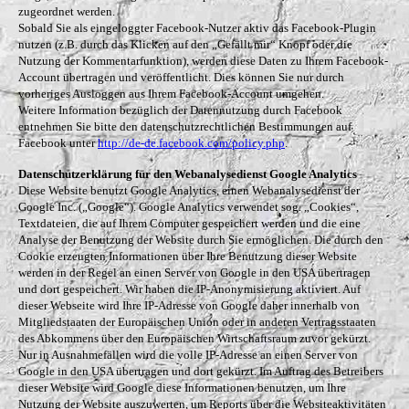
zugeordnet werden.
Sobald Sie als eingeloggter Facebook-Nutzer aktiv das Facebook-Plugin
nutzen (z.B. durch das Klicken auf den „Gefällt mir“ Knopf oder die
Nutzung der Kommentarfunktion), werden diese Daten zu Ihrem Facebook-
Account übertragen und veröffentlicht. Dies können Sie nur durch
vorheriges Ausloggen aus Ihrem Facebook-Account umgehen.
Weitere Information bezüglich der Datennutzung durch Facebook
entnehmen Sie bitte den datenschutzrechtlichen Bestimmungen auf
Facebook unter
http://de-de.facebook.com/policy.php
.
Datenschutzerklärung für den Webanalysedienst Google Analytics
Diese Website benutzt Google Analytics, einen Webanalysedienst der
Google Inc. („Google“). Google Analytics verwendet sog. „Cookies“,
Textdateien, die auf Ihrem Computer gespeichert werden und die eine
Analyse der Benutzung der Website durch Sie ermöglichen. Die durch den
Cookie erzeugten Informationen über Ihre Benutzung dieser Website
werden in der Regel an einen Server von Google in den USA übertragen
und dort gespeichert. Wir haben die IP-Anonymisierung aktiviert. Auf
dieser Webseite wird Ihre IP-Adresse von Google daher innerhalb von
Mitgliedstaaten der Europäischen Union oder in anderen Vertragsstaaten
des Abkommens über den Europäischen Wirtschaftsraum zuvor gekürzt.
Nur in Ausnahmefällen wird die volle IP-Adresse an einen Server von
Google in den USA übertragen und dort gekürzt. Im Auftrag des Betreibers
dieser Website wird Google diese Informationen benutzen, um Ihre
Nutzung der Website auszuwerten, um Reports über die Websiteaktivitäten