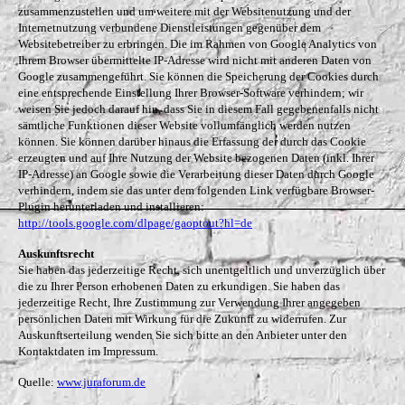
zusammenzustellen und um weitere mit der Websitenutzung und der
Internetnutzung verbundene Dienstleistungen gegenüber dem
Websitebetreiber zu erbringen. Die im Rahmen von Google Analytics von
Ihrem Browser übermittelte IP-Adresse wird nicht mit anderen Daten von
Google zusammengeführt. Sie können die Speicherung der Cookies durch
eine entsprechende Einstellung Ihrer Browser-Software verhindern; wir
weisen Sie jedoch darauf hin, dass Sie in diesem Fall gegebenenfalls nicht
sämtliche Funktionen dieser Website vollumfänglich werden nutzen
können. Sie können darüber hinaus die Erfassung der durch das Cookie
erzeugten und auf Ihre Nutzung der Website bezogenen Daten (inkl. Ihrer
IP-Adresse) an Google sowie die Verarbeitung dieser Daten durch Google
verhindern, indem sie das unter dem folgenden Link verfügbare Browser-
Plugin herunterladen und installieren:
http://tools.google.com/dlpage/gaoptout?hl=de
Auskunftsrecht
Sie haben das jederzeitige Recht, sich unentgeltlich und unverzüglich über
die zu Ihrer Person erhobenen Daten zu erkundigen. Sie haben das
jederzeitige Recht, Ihre Zustimmung zur Verwendung Ihrer angegeben
persönlichen Daten mit Wirkung für die Zukunft zu widerrufen. Zur
Auskunftserteilung wenden Sie sich bitte an den Anbieter unter den
Kontaktdaten im Impressum.
Quelle:
www.juraforum.de