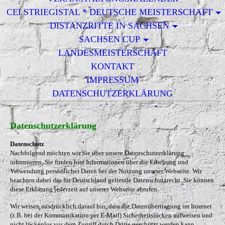
CEI STRIEGISTAL * DEUTSCHE MEISTERSCHAFT
DISTANZRITTE IN SACHSEN
SACHSEN CUP
LANDESMEISTERSCHAFT
KONTAKT
IMPRESSUM
DATENSCHUTZERKLÄRUNG
Datenschutzerklärung
Datenschutz
Nachfolgend möchten wir Sie über unsere Datenschutzerklärung
informieren. Sie finden hier Informationen über die Erhebung und
Verwendung persönlicher Daten bei der Nutzung unserer Webseite. Wir
beachten dabei das für Deutschland geltende Datenschutzrecht. Sie können
diese Erklärung jederzeit auf unserer Webseite abrufen.
Wir weisen ausdrücklich darauf hin, dass die Datenübertragung im Internet
(z.B. bei der Kommunikation per E-Mail) Sicherheitslücken aufweisen und
nicht lückenlos vor dem Zugriff durch Dritte geschützt werden kann.