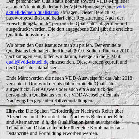
Den persönlichen Qualistatus können sowohl VDD-Mitglieder
als auch Nichtmitglieder auf der VDD-Homepage unter
vdd-
aktuell.de/mein-qualistatus/
abfragen. Dieser Bereich ist
passwortgeschützt und bedarf einer Registrierung. Nach der
Freischaltung kann der persönliche Qualistatus abgerufen und
ausgedruckt werden. Die dort angegebene Zahl gibt die erreichte
Qualifikationsstufe an.
Wir bitten den Qualistatus zeitnah zu prüfen. Der ermittelte
Qualistatus beinhaltet alle Ritte ab 2010. Sollten Ritte vor 2010
nachzutragen sein, bitten wir darum, Belege an die E-Mail:
quali@vdd-aktuell.de
einzusenden. Diese werden geprüft und
der Qualistatus aktualisiert.
Ende März werden die neuen VDD-Ausweise für das Jahr 2018
verschickt. Dort wird der bis dahin ermittelte Qualistatus
aufgedruckt. Der Ausweis oder auch ein Ausdruck des
persönlichen Qualistatus von der VDD-Webseite dient als
Nachweis bei geplanten Rittveranstaltungen.
Hinweis:
Die Spalten “Erforderlicher Nachweis Reiter über
Abzeichen” und “Erforderlicher Nachweis Reiter über Ritte”
sind Alternativen, d.h. die Qualifikation kann nur über die
Teilnahme an Distanzritten
oder
über eine Kombination aus
Distanzritte und Fortbildung erworben werden.