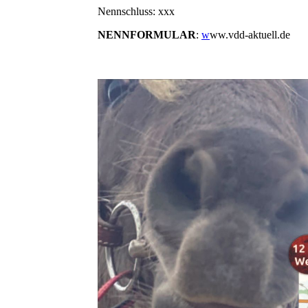
Nennschluss: xxx
NENNFORMULAR
:
w
ww.vdd-aktuell.de