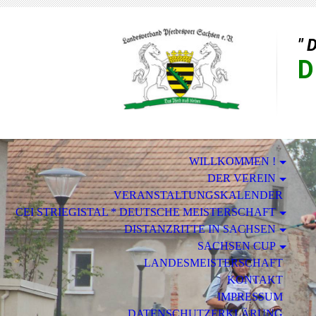
" 
D
WILLKOMMEN !
DER VEREIN
VERANSTALTUNGSKALENDER
CEI STRIEGISTAL * DEUTSCHE MEISTERSCHAFT
DISTANZRITTE IN SACHSEN
SACHSEN CUP
LANDESMEISTERSCHAFT
KONTAKT
IMPRESSUM
DATENSCHUTZERKLÄRUNG